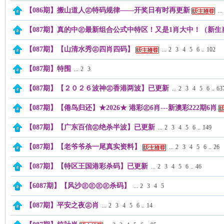
【086期】搬山道人㊣特码规律——开奖日有时再更新
...
【087期】真的中㊣最新组合公式中特区！又是1肖大中！（新生
联
【087期】【山清水秀㊣四肖四码】
...
2
3
4
5
6
..
102
【087期】特围
...
2
3
【087期】【２０２６波神㊣香港两波】已更新
...
2
3
4
5
6
..
63
【087期】【倦鸟归还】★2026★ 港彩㊣6肖---新澳彩222期6肖
【087期】【广东百信㊣绝杀半波】已更新
...
2
3
4
5
6
..
149
盟
【087期】【老爷爷杀一尾真实资料】
...
2
3
4
5
6
..
26
【087期】【特区王国港彩杀码】已更新
...
2
3
4
5
6
..
46
【6087期】【风沙㊣㊣㊣㊣杀码】
...
2
3
4
5
【087期】平安之夜㊣肖
...
2
3
4
5
6
..
14