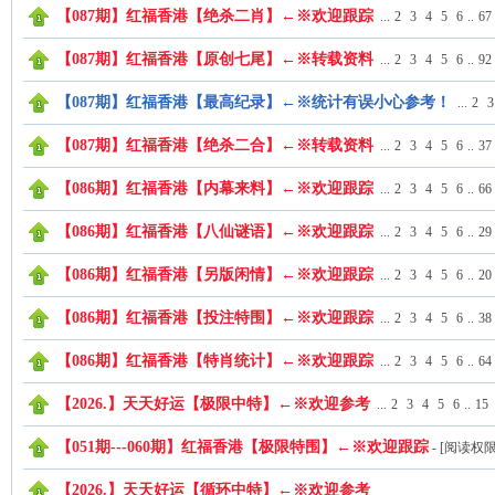
【087期】红福香港【绝杀二肖】←※欢迎跟踪
...
2
3
4
5
6
..
67
【087期】红福香港【原创七尾】←※转载资料
...
2
3
4
5
6
..
92
【087期】红福香港【最高纪录】←※统计有误小心参考！
...
2
3
【087期】红福香港【绝杀二合】←※转载资料
...
2
3
4
5
6
..
37
【086期】红福香港【内幕来料】←※欢迎跟踪
...
2
3
4
5
6
..
66
【086期】红福香港【八仙谜语】←※欢迎跟踪
...
2
3
4
5
6
..
29
【086期】红福香港【另版闲情】←※欢迎跟踪
...
2
3
4
5
6
..
20
【086期】红福香港【投注特围】←※欢迎跟踪
...
2
3
4
5
6
..
38
【086期】红福香港【特肖统计】←※欢迎跟踪
...
2
3
4
5
6
..
64
【2026.】天天好运【极限中特】←※欢迎参考
...
2
3
4
5
6
..
15
【051期---060期】红福香港【极限特围】←※欢迎跟踪
- [阅读权
【2026.】天天好运【循环中特】←※欢迎参考