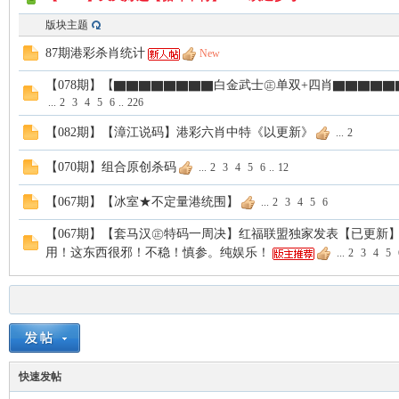
版块主题
87期港彩杀肖统计
New
【078期】【▇▇▇▇▇▇▇▇白金武士㊣单双+四肖▇▇▇▇
...
2
3
4
5
6
..
226
【082期】【漳江说码】港彩六肖中特《以更新》
...
2
【070期】组合原创杀码
...
2
3
4
5
6
..
12
【067期】【冰室★不定量港统围】
...
2
3
4
5
6
【067期】【套马汉㊣特码一周决】红福联盟独家发表【已更新
用！这东西很邪！不稳！慎参。纯娱乐！
...
2
3
4
5
快速发帖