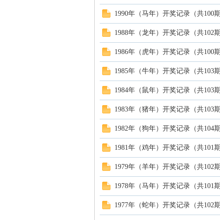
1990年（马年）开奖记录（共100
1988年（龙年）开奖记录（共102
1986年（虎年）开奖记录（共100
1985年（牛年）开奖记录（共103
1984年（鼠年）开奖记录（共103
1983年（猪年）开奖记录（共103
1982年（狗年）开奖记录（共104
1981年（鸡年）开奖记录（共101
1979年（羊年）开奖记录（共102
1978年（马年）开奖记录（共101
1977年（蛇年）开奖记录（共102