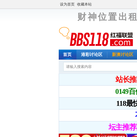
设为首页
收藏本站
财 神 位 置 出 租
首页
港彩讨论区
新澳讨论区