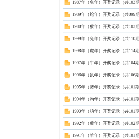
1987年（兔年）开奖记录（共103
1989年（蛇年）开奖记录（共099
1980年（猴年）开奖记录（共103
1999年（兔年）开奖记录（共110
1998年（虎年）开奖记录（共114
1997年（牛年）开奖记录（共104期
1996年（鼠年）开奖记录（共106
1995年（猪年）开奖记录（共101
1994年（狗年）开奖记录（共101
1993年（鸡年）开奖记录（共101
1992年（猴年）开奖记录（共102
1991年（羊年）开奖记录（共101