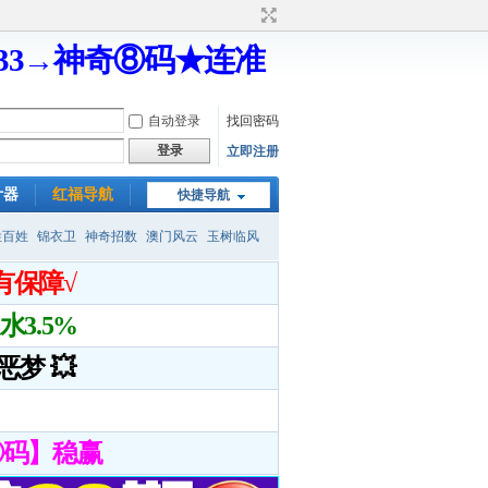
333→神奇⑧码★连准
自动登录
找回密码
登录
立即注册
计器
红福导航
快捷导航
姓百姓
锦衣卫
神奇招数
澳门风云
玉树临风