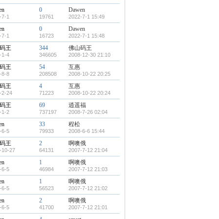
en
0
Dawen
-7-1
19761
2022-7-1 15:49
en
0
Dawen
-7-1
16723
2022-7-1 15:48
码王
344
佛山码王
-1-4
346605
2008-12-30 21:10
码王
54
互惠
-8-8
208508
2008-10-22 20:25
码王
4
互惠
-2-24
71223
2008-10-22 20:24
码王
69
逍遥福
-1-2
737197
2008-7-26 02:04
en
33
程松
-6-5
79933
2008-6-6 15:44
码王
2
啊噢俄
-10-27
64131
2007-7-12 21:04
en
1
啊噢俄
-6-5
46984
2007-7-12 21:03
en
1
啊噢俄
-6-5
56523
2007-7-12 21:02
en
2
啊噢俄
-6-5
41700
2007-7-12 21:01