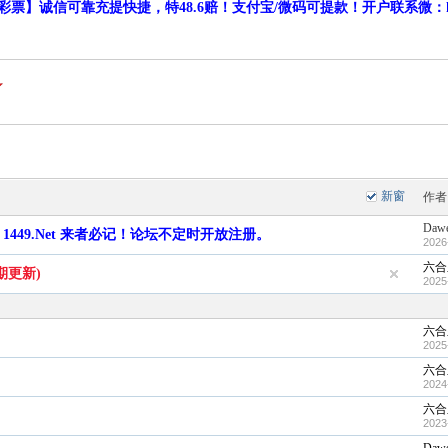
彩票】诚信可靠充提快捷，特48.6赔！支付宝/微码可提款！开户联系微：hf9
新窗
作者
Daw
| 1449.Net 来者必记！论坛不定时开放注册。
2026
六合
每期更新)
2025
六合
2025
六合
2024
六合
2023