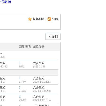
8440
收藏本版
|
订阅
返 回
回复/查看
最后发表
en
-1-9
皇姐
0
六合皇姐
-12-30
9481
前天 21:36
皇姐
0
六合皇姐
-1-1
17407
2025-1-1 21:13
皇姐
0
六合皇姐
-1-1
21730
2024-1-1 09:38
皇姐
0
六合皇姐
-1-2
29723
2023-1-2 16:04