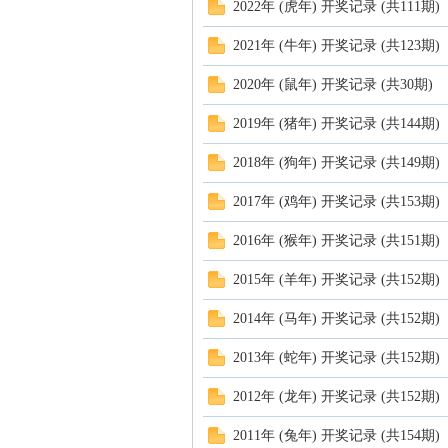
2022年 (虎年) 开奖记录 (共111期)
2021年 (牛年) 开奖记录 (共123期)
联
2020年 (鼠年) 开奖记录 (共30期)
2019年 (猪年) 开奖记录 (共144期)
2018年 (狗年) 开奖记录 (共149期)
2017年 (鸡年) 开奖记录 (共153期)
2016年 (猴年) 开奖记录 (共151期)
2015年 (羊年) 开奖记录 (共152期)
盟
2014年 (马年) 开奖记录 (共152期)
2013年 (蛇年) 开奖记录 (共152期)
2012年 (龙年) 开奖记录 (共152期)
2011年 (兔年) 开奖记录 (共154期)