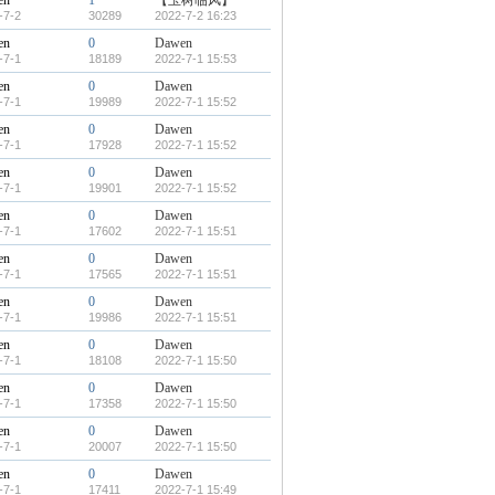
en
1
【玉树临风】
-7-2
30289
2022-7-2 16:23
en
0
Dawen
-7-1
18189
2022-7-1 15:53
en
0
Dawen
-7-1
19989
2022-7-1 15:52
en
0
Dawen
-7-1
17928
2022-7-1 15:52
en
0
Dawen
-7-1
19901
2022-7-1 15:52
en
0
Dawen
-7-1
17602
2022-7-1 15:51
en
0
Dawen
-7-1
17565
2022-7-1 15:51
en
0
Dawen
-7-1
19986
2022-7-1 15:51
en
0
Dawen
-7-1
18108
2022-7-1 15:50
en
0
Dawen
-7-1
17358
2022-7-1 15:50
en
0
Dawen
-7-1
20007
2022-7-1 15:50
en
0
Dawen
-7-1
17411
2022-7-1 15:49