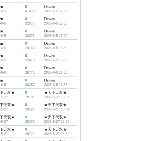
en
0
Dawen
-6-5
41459
2005-6-5 17:07
en
0
Dawen
-6-5
32077
2005-6-5 17:05
en
0
Dawen
-6-5
30075
2005-6-5 17:00
en
0
Dawen
-6-5
28765
2005-6-5 16:59
en
0
Dawen
-6-5
33478
2005-6-5 16:57
en
0
Dawen
-6-5
28771
2005-6-5 16:56
en
0
Dawen
-6-5
30257
2005-6-5 16:55
下无双★
0
★天下无双★
-5-27
28701
2005-5-27 13:57
下无双★
0
★天下无双★
-5-27
28524
2005-5-27 13:54
下无双★
0
★天下无双★
-5-27
28478
2005-5-27 13:53
下无双★
0
★天下无双★
-5-27
29721
2005-5-27 13:52