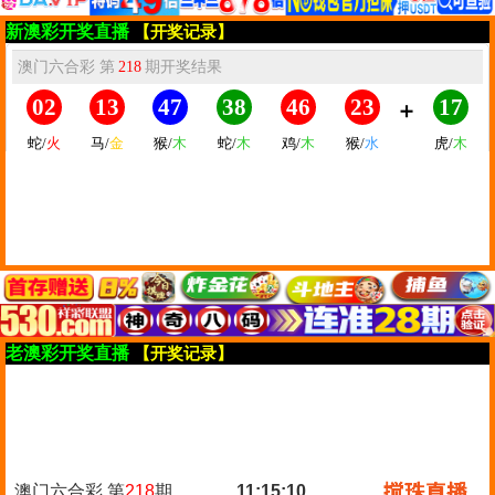
新澳彩开奖直播
【开奖记录】
老澳彩开奖直播
【开奖记录】