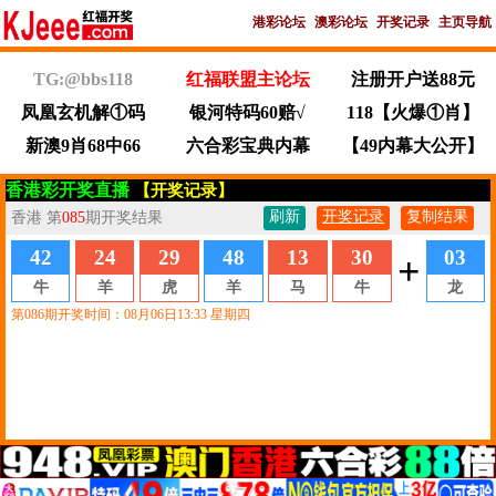
港彩论坛
澳彩论坛
开奖记录
主页导航
TG:@bbs118
红福联盟主论坛
注册开户送88元
凤凰玄机解①码
银河特码60赔√
118【火爆①肖】
新澳9肖68中66
六合彩宝典内幕
【49内幕大公开】
香港彩开奖直播
【开奖记录】