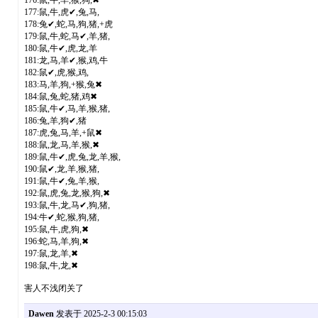
177:鼠,牛,虎✔,兔,马,
178:兔✔,蛇,马,狗,猪,+虎
179:鼠,牛,蛇,马✔,羊,猪,
180:鼠,牛✔,虎,龙,羊
181:龙,马,羊✔,猴,鸡,牛
182:鼠✔,虎,猴,鸡,
183:马,羊,狗,+猴,兔✖
184:鼠,兔,蛇,猪,鸡✖
185:鼠,牛✔,马,羊,猴,猪,
186:兔,羊,狗✔,猪
187:虎,兔,马,羊,+鼠✖
188:鼠,龙,马,羊,猴,✖
189:鼠,牛✔,虎,兔,龙,羊,猴,
190:鼠✔,龙,羊,猴,猪,
191:鼠,牛✔,兔,羊,猴,
192:鼠,虎,兔,龙,猴,狗,✖
193:鼠,牛,龙,马✔,狗,猪,
194:牛✔,蛇,猴,狗,猪,
195:鼠,牛,虎,狗,✖
196:蛇,马,羊,狗,✖
197:鼠,龙,羊,✖
198:鼠,牛,龙,✖
害人不浅闭关了
Dawen
发表于 2025-2-3 00:15:03