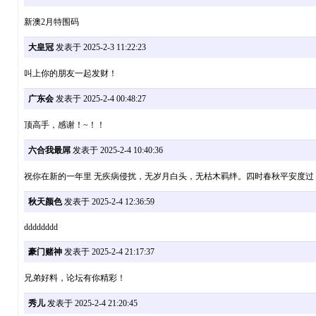
新澳2月特围码
大皇冠
发表于 2025-2-3 11:22:23
叫上你的朋友一起发财！
广东会
发表于 2025-2-4 00:48:27
顶高手，感谢！~！！
六合我最屌
发表于 2025-2-4 10:40:36
祝你在新的一年里 无疾病侵扰，无岁月白头，无枯木羁绊。四时春秋平安度过
秋天颜色
发表于 2025-2-4 12:36:59
dddddddd
豪门赌神
发表于 2025-2-4 21:17:37
兄弟好料，论坛有你精彩！
秀儿
发表于 2025-2-4 21:20:45